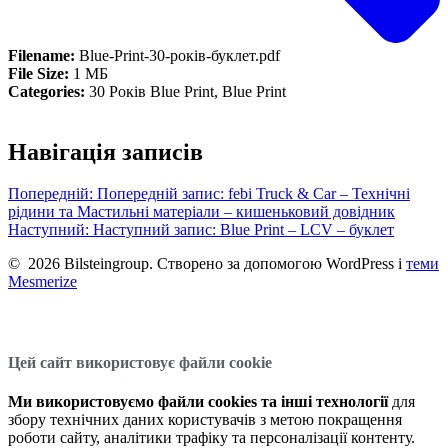
Filename:
Blue-Print-30-років-буклет.pdf
File Size:
1 МБ
Categories:
30 Років Blue Print, Blue Print
Навігація записів
Попередній:
Попередній запис:
febi Truck & Car – Технічні
рідини та Мастильні матеріали – кишеньковий довідник
Наступний:
Наступний запис:
Blue Print – LCV – буклет
© 2026 Bilsteingroup. Створено за допомогою WordPress і
теми
Mesmerize
Цей сайт використовує файли cookie
Ми використовуємо файли cookies та інші технології
для
збору технічних даних користувачів з метою покращення
роботи сайту, аналітики трафіку та персоналізації контенту.