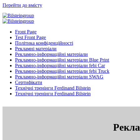
Перейти до вмісту
Front Page
Test Front Page
Політика конфіденційності
Рекламні матеріали
Рекламно-інформаційні матеріали
Рекламно-інформаційні матеріали Blue Print
Рекламно-інформаційні матеріали febi Car
Рекламно-інформаційні матеріали febi Truck
Рекламно-інформаційні матеріали SWAG
Сертифікати
Технічні тренінги Ferdinand Bilstein
Технічні тренінги Ferdinand Bilstein
Рекла