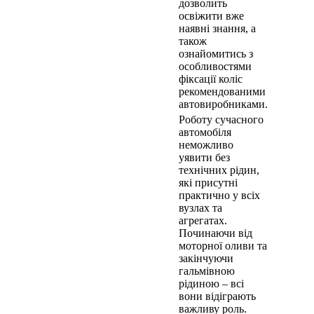
дозволить
освіжити вже
наявні знання, а
також
ознайомитись з
особливостями
фіксації коліс
рекомендованими
автовиробниками.
Роботу сучасного
автомобіля
неможливо
уявити без
технічних рідин,
які присутні
практично у всіх
вузлах та
агрегатах.
Починаючи від
моторної оливи та
закінчуючи
гальмівною
рідиною – всі
вони відіграють
важливу роль.