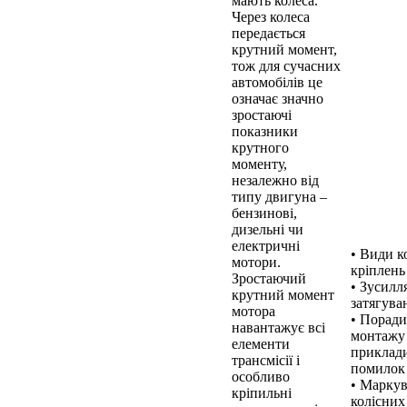
мають колеса.
Через колеса
передається
крутний момент,
тож для сучасних
автомобілів це
означає значно
зростаючі
показники
крутного
моменту,
незалежно від
типу двигуна –
бензинові,
дизельні чи
електричні
• Види к
мотори.
кріплень
Зростаючий
• Зусилл
крутний момент
затягува
мотора
• Порад
навантажує всі
монтажу
елементи
приклад
трансмісії і
помилок
особливо
• Марку
кріпильні
колісних