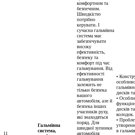
комфортним та
безпечним.
Швидкістю
потрібно
керувати. І
сучасна гальмівна
система має
забезпечувати
високу
ефективність,
безпеку та
комфорт під час
гальмування. Від
ефективності
• Констр
гальмування
особливо
залежить не
гальмівн
тільки безпека
дисків т
вашого
• Особли
автомобіля, але й
функціо
безпека інших
дисків та
учасників руху,
колодок.
які знаходяться
• Пробл
поряд. Для
Гальмівна
утворенн
швидкої зупинки
система,
в гальмі
11
автомобіля