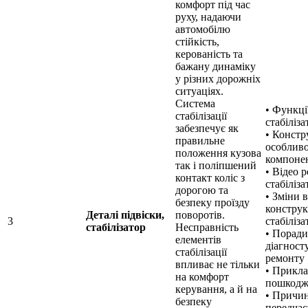
комфорт під час
руху, надаючи
автомобілю
стійкість,
керованість та
бажану динаміку
у різних дорожніх
ситуаціях.
Система
• Функці
стабілізації
стабіліза
забезпечує як
• Констр
правильне
особливо
положення кузова
компоне
так і поліпшений
• Відео 
контакт коліс з
стабіліза
дорогою та
• Зміни в
безпеку проїзду
конструк
Деталі підвіски,
поворотів.
3
стабіліза
стабілізатор
Несправність
• Поради
елементів
діагност
стабілізації
ремонту
впливає не тільки
• Прикл
на комфорт
пошкодж
керування, а й на
• Причи
безпеку
передчас