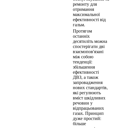
ремонту для
отримання
максимальної
ефективності від
гальм.
Протягом
останніх
десятиліть можна
спостерігати дві
взаємопов'язані
між собою
тенденції:
збільшення
ефективності
ДВЗ, а також
запровадження
нових стандартів,
які регулюють
вміст шкідливих
речовин у
відпрацьованих
газах. Принцип
дуже простий:
більше