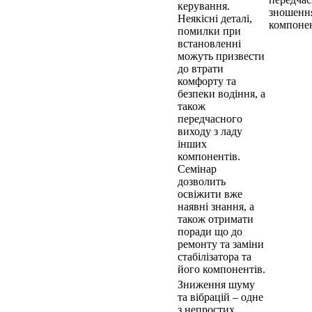
керування.
зношенн
Неякісні деталі,
компоне
помилки при
встановленні
можуть призвести
до втрати
комфорту та
безпеки водіння, а
також
передчасного
виходу з ладу
інших
компонентів.
Семінар
дозволить
освіжити вже
наявні знання, а
також отримати
поради що до
ремонту та заміни
стабілізатора та
його компонентів.
Зниження шуму
та вібрацій – одне
з непростих