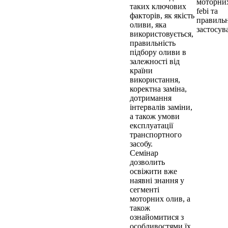
моторни
таких ключових
febi та
факторів, як якість
правильн
оливи, яка
застосув
використовується,
правильність
підбору оливи в
залежності від
країни
використання,
коректна заміна,
дотримання
інтервалів заміни,
а також умови
експлуатації
транспортного
засобу.
Семінар
дозволить
освіжити вже
наявні знання у
сегменті
моторних олив, а
також
ознайомитися з
особливостями їх