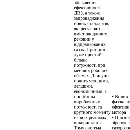
збільшення
ефективності
ДВЗ, а також
запровадження
нових стандартів,
які регулюють
вміст шкідливих
речовин у
відпрацьованих
газах. Принцип
дуже простий:
більше
потужності при
менших робочих
об'ємах. Двигуни
стають меншими,
легшими,
економічними, з
постійним
• Вплив
вироблянням
фазокеру
потужності та
ефективн
крутного моменту
мотора
на всіх режимах
• Призна
використання.
зірочок 
Тому система
газорозп