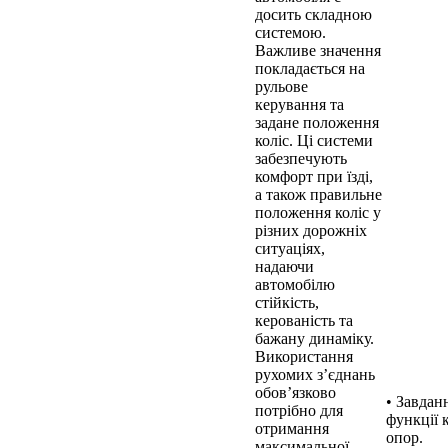
досить складною
системою.
Важливе значення
покладається на
рульове
керування та
задане положення
коліс. Ці системи
забезпечують
комфорт при їзді,
а також правильне
положення коліс у
різних дорожніх
ситуаціях,
надаючи
автомобілю
стійкість,
керованість та
бажану динаміку.
Використання
рухомих з’єднань
обов’язково
• Завдан
потрібно для
функції 
отримання
опор.
максимальної