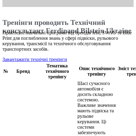
Тренінги проводить Технічний
консультант Ferdinand Bilstein Ukraine
Практичні навчальні програми від брендів febi, SWAG та Blue
Print для поглиблення знань у сфері підвіски, рульового
керування, трансмісії та технічного обслуговування
транспортних засобів
.
Завантажити технічні тренінги
Тематика
Опис технічного
Зміст те
№
Бренд
технічного
тренінгу
трен
тренінгу
Шасі сучасного
автомобіля є
досить складною
системою.
Важливе значення
мають підвіска та
рульове
керування. Ці
системи
забезпечують