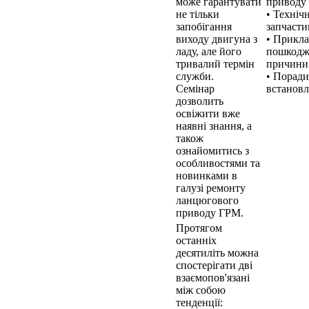
може гарантувати
приводу
не тільки
• Технічн
запобігання
запчаст
виходу двигуна з
• Прикл
ладу, але його
пошкодже
тривалий термін
причини
служби.
• Порад
Семінар
встанов
дозволить
освіжити вже
наявні знання, а
також
ознайомитись з
особливостями та
новинками в
галузі ремонту
ланцюгового
приводу ГРМ.
Протягом
останніх
десятиліть можна
спостерігати дві
взаємопов'язані
між собою
тенденції: