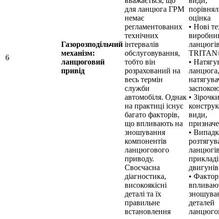
вважається, що
види,
для ланцюга ГРМ
порівнял
немає
оцінка
регламентованих
• Нові те
технічних
виробни
Газорозподільчий
інтервалів
ланцюгів
механізм:
обслуговування,
TRITAN
6
ланцюговий
тобто він
• Натягу
привід
розрахований на
ланцюга
весь термін
натягува
служби
заспокою
автомобіля. Однак
• Зірочки
на практиці існує
конструк
багато факторів,
види,
що впливають на
признач
зношування
• Випад
компонентів
розтягув
ланцюгового
ланцюгів
приводу.
прикладі
Своєчасна
двигунів
діагностика,
• Фактор
високоякісні
впливаю
деталі та їх
зношува
правильне
деталей
встановлення
ланцюго