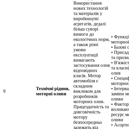
Використання
нових технологій
та матеріалів у
виробництві
агрегатів, дедалі
більш суворі
вимоги до
• Функці
екологічних норм,
моторної
а також різні
• Базові
умови
• Присад
експлуатації
та призн
вимагають
• В'язкіс
застосування олив
та класи
відповідних
олив
класів. Мотор
• Специф
автомобіля є
моторни
складним
Технічні рідини,
• Інтерв
9
викликом для
моторні оливи
заміни м
розробників
оливи
моторних олив.
• Фактор
Працездатність та
впливаю
довговічність
ресурс м
мотору
оливи
безпосередньо
• Асорт
залежить від