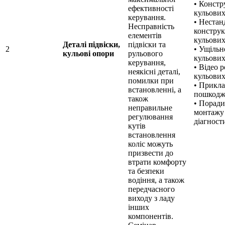
• Констр
ефективності
кульових
керування.
• Нестан
Несправність
конструк
елементів
кульових
Деталі підвіски,
підвіски та
2
• Ущільн
кульові опори
рульового
кульових
керування,
• Відео 
неякісні деталі,
кульових
помилки при
• Прикл
встановленні, а
пошкодж
також
• Поради
неправильне
монтажу
регулювання
діагност
кутів
встановлення
коліс можуть
призвести до
втрати комфорту
та безпеки
водіння, а також
передчасного
виходу з ладу
інших
компонентів.