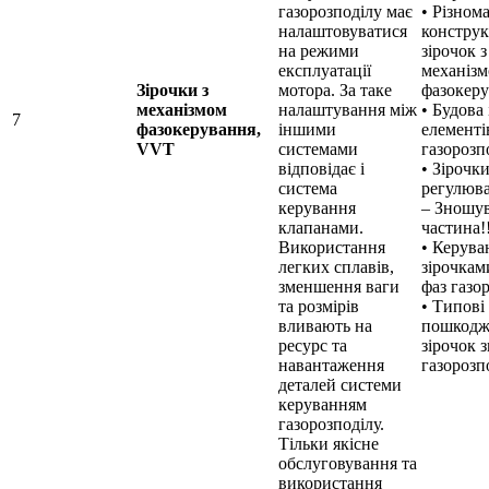
газорозподілу має
• Різном
налаштовуватися
конструк
на режими
зірочок з
експлуатації
механіз
Зірочки з
мотора. За таке
фазокер
механізмом
налаштування між
• Будова 
7
фазокерування,
іншими
елементі
VVT
системами
газорозп
відповідає і
• Зірочк
система
регулюва
керування
– Зношу
клапанами.
частина!
Використання
• Керува
легких сплавів,
зірочкам
зменшення ваги
фаз газо
та розмірів
• Типові
вливають на
пошкодж
ресурс та
зірочок 
навантаження
газорозп
деталей системи
керуванням
газорозподілу.
Тільки якісне
обслуговування та
використання