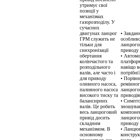
утримує свої
позиції у
механізмах
газорозподілу. У
сучасних
двигунах ланцюг
• Завдан
ГРМ служить не
особливо
тільки для
ланцюго
синхронізації
приводу
обертання
• Автомо
колінчастого та
платфор
розподільного
навіщо 
валів, але часто і
потрібні
для приводу
• Порівн
оливного насоса,
ремінног
паливного насоса
ланцюго
високого тиску та
приводі
балансирних
• Симпт
валів. Це робить
зношува
весь ланцюговий
компоне
привід досить
ланцюго
складним
приводу
механізмом. В
• Ланцю
основному
конструк