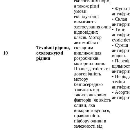
екологічних норм,
а також різні
• Функці
умови
антифриз
експлуатації
• Склад
вимагають
антифриз
застосування олив
• Типи
відповідних
антифриз
класів. Мотор
сумісніст
автомобіля є
• Суміш
Технічні рідини,
складним
антифриз
10
охолоджуючі
викликом для
водою.
рідини
розробників
• Переві
моторних олив.
щільност
Працездатність та
антифриз
довговічність
• Період
мотору
заміни
безпосередньо
антифриз
залежить від
• Асорт
таких ключових
антифризі
факторів, як якість
оливи, яка
використовується,
правильність
підбору оливи в
залежності від