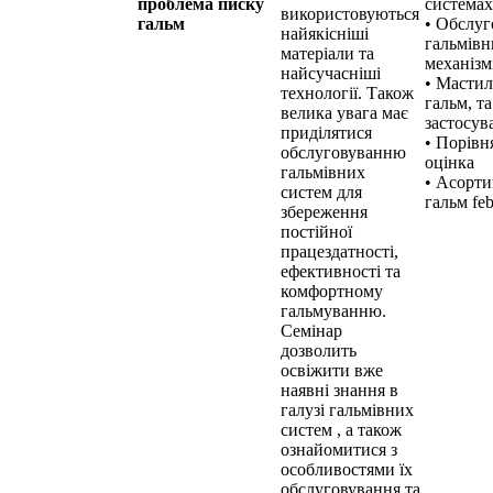
проблема писку
системах
використовуються
гальм
• Обслуг
найякісніші
гальмівн
матеріали та
механізм
найсучасніші
• Мастил
технології. Також
гальм, та
велика увага має
застосув
приділятися
• Порівн
обслуговуванню
оцінка
гальмівних
• Асорт
систем для
гальм feb
збереження
постійної
працездатності,
ефективності та
комфортному
гальмуванню.
Семінар
дозволить
освіжити вже
наявні знання в
галузі гальмівних
систем , а також
ознайомитися з
особливостями їх
обслуговування та