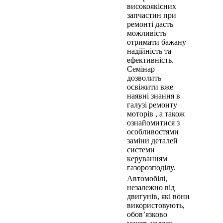
високоякісних
запчастин при
ремонті дасть
можливість
отримати бажану
надійність та
ефективність.
Семінар
дозволить
освіжити вже
наявні знання в
галузі ремонту
моторів , а також
ознайомитися з
особливостями
заміни деталей
системи
керуванням
газорозподілу.
Автомобілі,
незалежно від
двигунів, які вони
використовують,
обов’язково