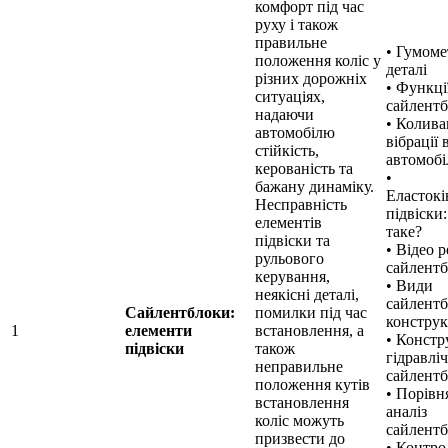
комфорт під час
руху і також
правильне
• Гумоме
положення коліс у
деталі
різних дорожніх
• Функці
ситуаціях,
сайлентб
надаючи
• Колива
автомобілю
вібрації 
стійкість,
автомобі
керованість та
•
бажану динаміку.
Еластокі
Несправність
підвіски
елементів
таке?
підвіски та
• Відео 
рульового
сайлентб
керування,
• Види
неякісні деталі,
сайлентб
Сайлентблоки:
помилки під час
конструк
1
елементи
встановлення, а
• Констр
підвіски
також
гідравлі
неправильне
сайлентб
положення кутів
• Порівн
встановлення
аналіз
коліс можуть
сайлентб
призвести до
• Контрол