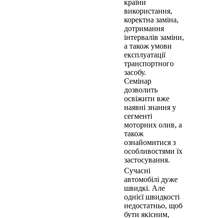
країни
використання,
коректна заміна,
дотримання
інтервалів заміни,
а також умови
експлуатації
транспортного
засобу.
Семінар
дозволить
освіжити вже
наявні знання у
сегменті
моторних олив, а
також
ознайомитися з
особливостями їх
застосування.
Сучасні
автомобілі дуже
швидкі. Але
однієї швидкості
недостатньо, щоб
бути якісним,