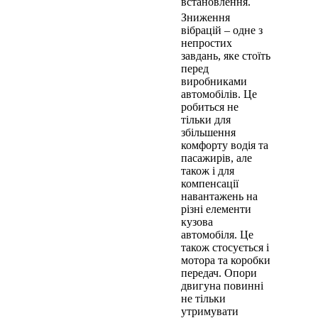
встановлення.
Зниження
вібрацій – одне з
непростих
завдань, яке стоїть
перед
виробниками
автомобілів. Це
робиться не
тільки для
збільшення
комфорту водія та
пасажирів, але
також і для
компенсації
навантажень на
різні елементи
кузова
автомобіля. Це
також стосується і
мотора та коробки
передач. Опори
двигуна повинні
не тільки
утримувати