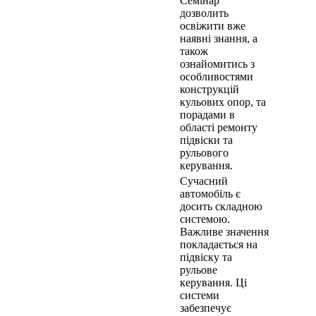
Семінар
дозволить
освіжити вже
наявні знання, а
також
ознайомитись з
особливостями
конструкцій
кульових опор, та
порадами в
області ремонту
підвіски та
рульового
керування.
Сучасний
автомобіль є
досить складною
системою.
Важливе значення
покладається на
підвіску та
рульове
керування. Ці
системи
забезпечує