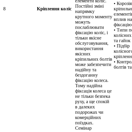
елементи коліс.
• Корозія
Постійні зміні
8
Кріплення коліс
кріпиль
напрямку
елементі
крутного моменту
вплив на
можуть
фіксацію
послаблювати
• Типи п
фіксацію коліс, і
колісних
тільки якісне
та гайок
обслуговування,
• Підбір
використання
колісног
якісних
кріпленн
кріпильних болтів
• Контро
може забезпечити
болтів т
надійну та
бездоганну
фіксацію колеса.
Тому надійна
фіксація колеса це
не тільки безпека
руху, а ще спокій
в далеких
подорожах чи
комерційних
поїздках.
Семінар