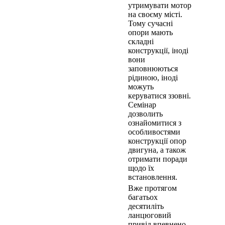
утримувати мотор
на своєму місті.
Тому сучасні
опори мають
складні
конструкції, іноді
вони
заповнюються
рідиною, іноді
можуть
керуватися ззовні.
Семінар
дозволить
ознайомитися з
особливостями
конструкції опор
двигуна, а також
отримати поради
щодо їх
встановлення.
Вже протягом
багатьох
десятиліть
ланцюговий
привід впевнено