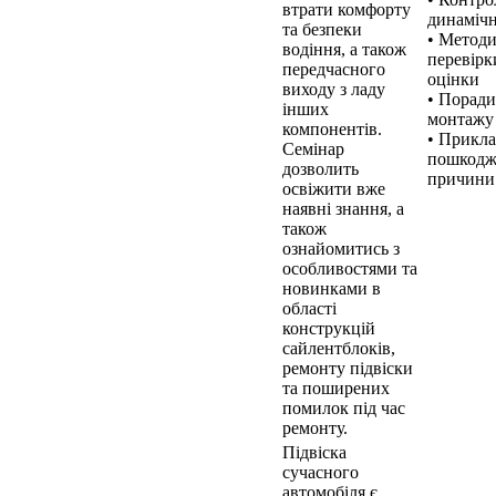
втрати комфорту
динамічн
та безпеки
• Метод
водіння, а також
перевірк
передчасного
оцінки
виходу з ладу
• Порад
інших
монтажу
компонентів.
• Прикл
Семінар
пошкодже
дозволить
причини
освіжити вже
наявні знання, а
також
ознайомитись з
особливостями та
новинками в
області
конструкцій
сайлентблоків,
ремонту підвіски
та поширених
помилок під час
ремонту.
Підвіска
сучасного
автомобіля є