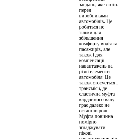
завдань, яке стоїть
перед
виробниками
автомобілів. Це
робиться не
тільки для
збільшення
комфорту водія та
пасажирів, але
також і для
компенсації
навантажень на
різні елементи
автомобіля. Це
також стосується і
трансмісії, де
еластична муфта
карданного валу
грає далеко не
останню роль.
Муфта повинна
помірно
згладжувати
пікові
навантаження під