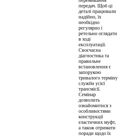
перемикання
передач. Щоб ці
деталі працювали
надійно, їх
необхідно
регулярно і
ретельно оглядати
в ході
експлуатації.
Своєчасна
діагностика та
правильне
встановлення є
запорукою
тривалого терміну
служби усієї
трансмісії.
Семінар
дозволить
ознайомитися з
особливостями
конструкції
еластичних муфт,
а також отримати
поради щодо їх