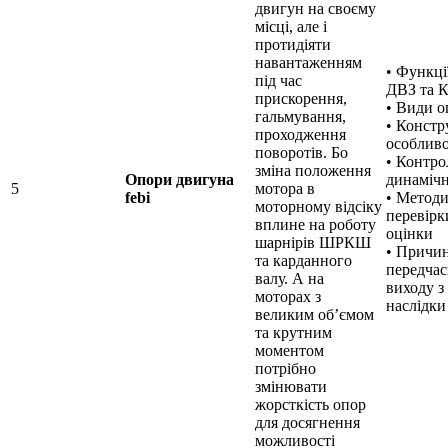
двигун на своєму
місці, але і
протидіяти
навантаженням
• Функці
під час
ДВЗ та 
прискорення,
• Види 
гальмування,
• Констр
проходження
особливо
поворотів. Бо
• Контрол
зміна положення
Опори двигуна
динамічн
5
мотора в
febi
• Метод
моторному відсіку
перевірк
вплине на роботу
оцінки
шарнірів ШРКШ
• Причи
та карданного
передчас
валу. А на
виходу з
моторах з
наслідки
великим об’ємом
та крутним
моментом
потрібно
змінювати
жорсткість опор
для досягнення
можливості