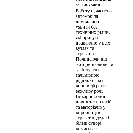
застосування.
Роботу сучасного
автомобіля
неможливо
уявити без
технічних рідин,
які присутні
практично у всіх
вузлах та
агрегатах.
Починаючи від
моторної оливи та
закінчуючи
гальмівною
рідиною – всі
вони відіграють
важливу роль.
Використання
нових технологій
та матеріалів у
виробництві
агрегатів, дедалі
більш суворі
вимоги до