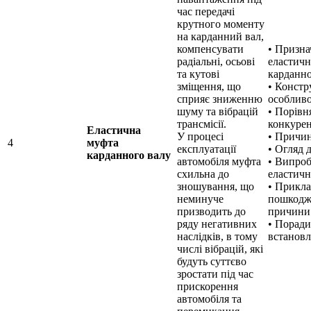
час передачі
крутного моменту
на карданний вал,
компенсувати
• Призна
радіальні, осьові
еластич
та кутові
карданно
зміщення, що
• Констр
сприяє зниженню
особливо
шуму та вібрацій
• Порівн
трансмісії.
конкуре
Еластична
У процесі
• Причин
4
муфта
експлуатації
• Огляд 
карданного валу
автомобіля муфта
• Випро
схильна до
еластич
зношування, що
• Прикл
неминуче
пошкодже
призводить до
причини
ряду негативних
• Порад
наслідків, в тому
встанов
числі вібрацій, які
будуть суттєво
зростати під час
прискорення
автомобіля та