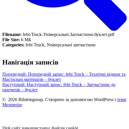
Filename:
febi-Truck-Універсальні-Запчастини-буклет.pdf
File Size:
6 МБ
Categories:
febi Truck, Універсальні запчастини
Навігація записів
Попередній:
Попередній запис:
febi Truck – Технічні рідини та
Мастильні матераіли – буклет
Наступний:
Наступний запис:
febi Truck – Запчастини до
причепів – буклет
© 2026 Bilsteingroup. Створено за допомогою WordPress і
теми
Mesmerize
Цей сайт використовує файли cookie