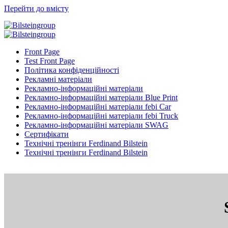
Перейти до вмісту
Front Page
Test Front Page
Політика конфіденційності
Рекламні матеріали
Рекламно-інформаційні матеріали
Рекламно-інформаційні матеріали Blue Print
Рекламно-інформаційні матеріали febi Car
Рекламно-інформаційні матеріали febi Truck
Рекламно-інформаційні матеріали SWAG
Сертифікати
Технічні тренінги Ferdinand Bilstein
Технічні тренінги Ferdinand Bilstein