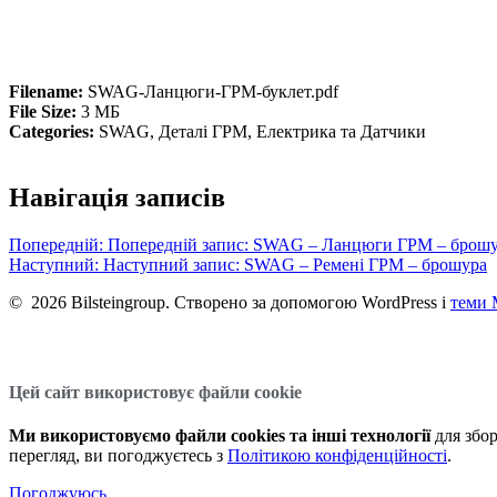
Filename:
SWAG-Ланцюги-ГРМ-буклет.pdf
File Size:
3 МБ
Categories:
SWAG, Деталі ГРМ, Електрика та Датчики
Навігація записів
Попередній:
Попередній запис:
SWAG – Ланцюги ГРМ – брош
Наступний:
Наступний запис:
SWAG – Ремені ГРМ – брошура
© 2026 Bilsteingroup. Створено за допомогою WordPress і
теми 
Цей сайт використовує файли cookie
Ми використовуємо файли cookies та інші технології
для збор
перегляд, ви погоджуєтесь з
Політикою конфіденційності
.
Погоджуюсь