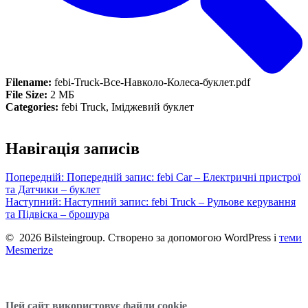
Filename:
febi-Truck-Все-Навколо-Колеса-буклет.pdf
File Size:
2 МБ
Categories:
febi Truck, Іміджевий буклет
Навігація записів
Попередній:
Попередній запис:
febi Car – Електричні пристрої
та Датчики – буклет
Наступний:
Наступний запис:
febi Truck – Рульове керування
та Підвіска – брошура
© 2026 Bilsteingroup. Створено за допомогою WordPress і
теми
Mesmerize
Цей сайт використовує файли cookie