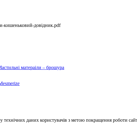
али-кишеньковий-довідник.pdf
 Мастильні матераіли – брошура
Mesmerize
у технічних даних користувачів з метою покращення роботи сайт