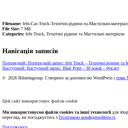
Filename:
febi-Car-Truck-Технічні-рідини-та-Мастильні-матері
File Size:
7 МБ
Categories:
febi Truck, Технічні рідини та Мастильні матеріали
Навігація записів
Попередній:
Попередній запис:
febi Truck – Технічні рідини та
Наступний:
Наступний запис:
Blue Print – 30 років – буклет
© 2026 Bilsteingroup. Створено за допомогою WordPress і
теми 
Цей сайт використовує файли cookie
Ми використовуємо файли cookies та інші технології
для збор
перегляд, ви погоджуєтесь з
Політикою конфіденційності
.
Погоджуюсь