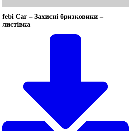
febi Car – Захисні бризковики –
листівка