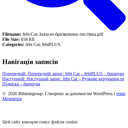
Filename:
febi-Car-Захисні-бризковики-листівка.pdf
File Size:
658 КБ
Categories:
febi Car, febiPLUS
Навігація записів
Попередній:
Попередній запис:
febi Car – febiPLUS – брошура
Наступний:
Наступний запис:
febi Car – Рульове керування та
Підвіска – брошура
© 2026 Bilsteingroup. Створено за допомогою WordPress і
теми
Mesmerize
Цей сайт використовує файли cookie