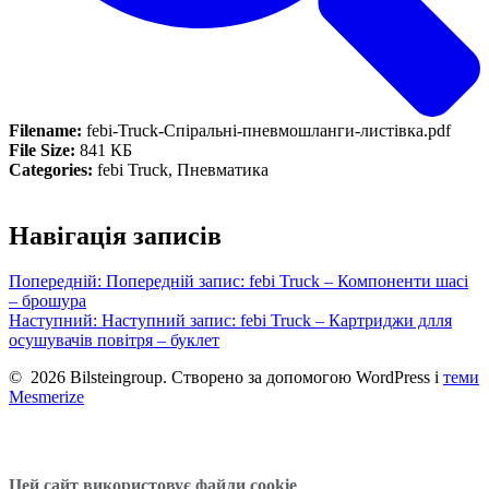
Filename:
febi-Truck-Спіральні-пневмошланги-листівка.pdf
File Size:
841 КБ
Categories:
febi Truck, Пневматика
Навігація записів
Попередній:
Попередній запис:
febi Truck – Компоненти шасі
– брошура
Наступний:
Наступний запис:
febi Truck – Картриджи длля
осушувачів повітря – буклет
© 2026 Bilsteingroup. Створено за допомогою WordPress і
теми
Mesmerize
Цей сайт використовує файли cookie