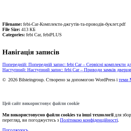
Filename:
febi-Car-Комплекти-джгутів-та-проводів-буклет.pdf
File Size:
413 КБ
Categories:
febi Car, febiPLUS
Навігація записів
Попередній:
Попередній запис:
febi Car – Сервісні комплекти д
Наступний:
Наступний запис:
febi Car – Приводи замків дверця
© 2026 Bilsteingroup. Створено за допомогою WordPress і
теми 
Цей сайт використовує файли cookie
Ми використовуємо файли cookies та інші технології
для збор
перегляд, ви погоджуєтесь з
Політикою конфіденційності
.
Погоджуюсь