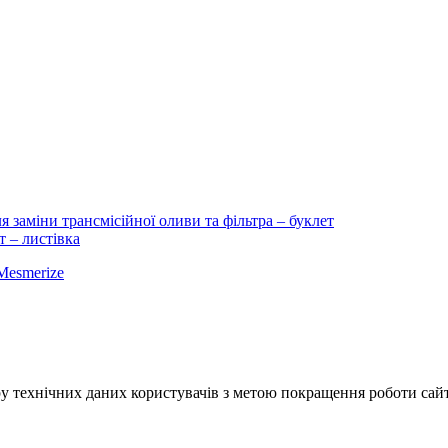
ля заміни трансмісійної оливи та фільтра – буклет
т – листівка
Mesmerize
у технічних даних користувачів з метою покращення роботи сайт