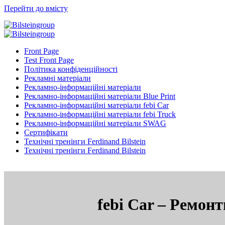
Перейти до вмісту
Front Page
Test Front Page
Політика конфіденційності
Рекламні матеріали
Рекламно-інформаційні матеріали
Рекламно-інформаційні матеріали Blue Print
Рекламно-інформаційні матеріали febi Car
Рекламно-інформаційні матеріали febi Truck
Рекламно-інформаційні матеріали SWAG
Сертифікати
Технічні тренінги Ferdinand Bilstein
Технічні тренінги Ferdinand Bilstein
febi Car – Ремонт