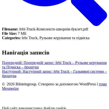
Filename:
febi-Truck-Комплекти-шворнів-буклет.pdf
File Size:
7 МБ
Categories:
febi Truck, Рульове керування та підвіска
Навігація записів
Попередній:
Попередній запис:
febi Truck – Рульове керування
та Підвіска – брошура
Наступний:
Наступний запис:
febi Truck – Гальмівні системи –
брошура
© 2026 Bilsteingroup. Створено за допомогою WordPress і
теми
Mesmerize
Цей сайт використовує файли cookie