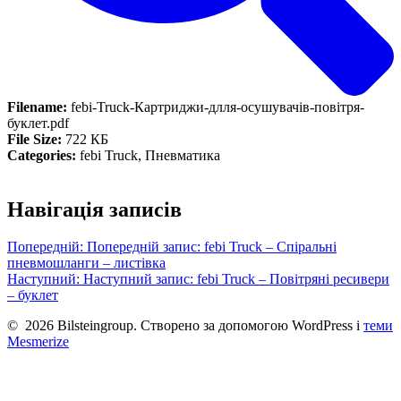
Filename:
febi-Truck-Картриджи-длля-осушувачів-повітря-
буклет.pdf
File Size:
722 КБ
Categories:
febi Truck, Пневматика
Навігація записів
Попередній:
Попередній запис:
febi Truck – Спіральні
пневмошланги – листівка
Наступний:
Наступний запис:
febi Truck – Повітряні ресивери
– буклет
© 2026 Bilsteingroup. Створено за допомогою WordPress і
теми
Mesmerize