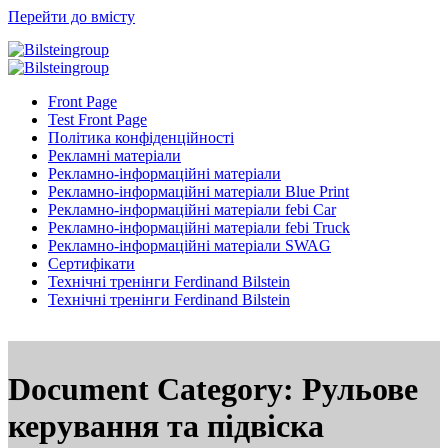
Перейти до вмісту
Front Page
Test Front Page
Політика конфіденційності
Рекламні матеріали
Рекламно-інформаційні матеріали
Рекламно-інформаційні матеріали Blue Print
Рекламно-інформаційні матеріали febi Car
Рекламно-інформаційні матеріали febi Truck
Рекламно-інформаційні матеріали SWAG
Сертифікати
Технічні тренінги Ferdinand Bilstein
Технічні тренінги Ferdinand Bilstein
Document Category:
Рульове
керування та підвіска